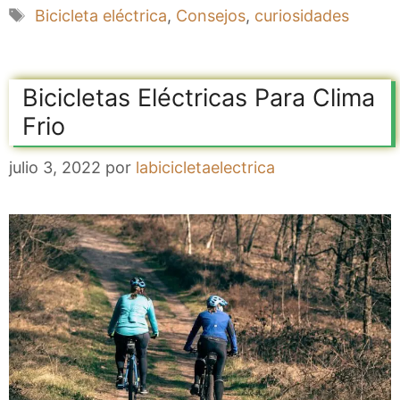
Etiquetas
Bicicleta eléctrica
,
Consejos
,
curiosidades
Bicicletas Eléctricas Para Clima
Frio
julio 3, 2022
por
labicicletaelectrica