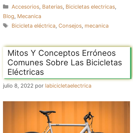
Categorías
Accesorios
,
Baterias
,
Bicicletas electricas
,
Blog
,
Mecanica
Etiquetas
Bicicleta eléctrica
,
Consejos
,
mecanica
Mitos Y Conceptos Erróneos
Comunes Sobre Las Bicicletas
Eléctricas
julio 8, 2022
por
labicicletaelectrica