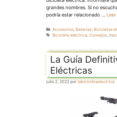
bicicleta eléctrica. Infórmate 
grandes nombres. Si no escucha
podría estar relacionado …
Leer
Categorías
Accesorios
,
Baterias
,
Bicicletas e
Etiquetas
Bicicleta eléctrica
,
Consejos
,
mec
La Guía Definit
Eléctricas
julio 2, 2022
por
labicicletaelectrica