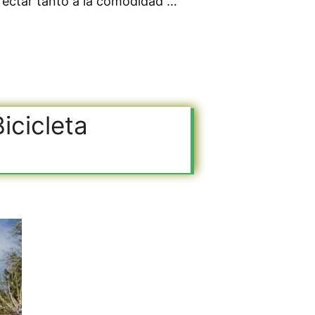
afectar tanto a la comodidad …
cicleta