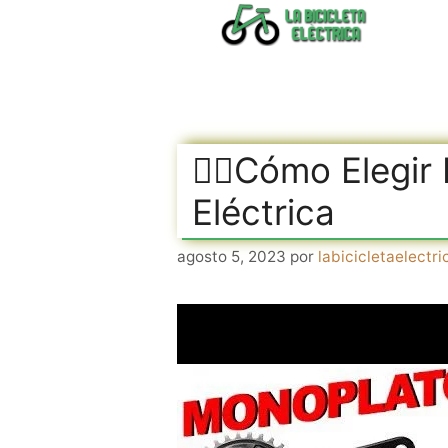
Saltar
al
contenido
🚴‍♂️Cómo Elegi
Eléctrica
agosto 5, 2023
por
labicicletaelectri