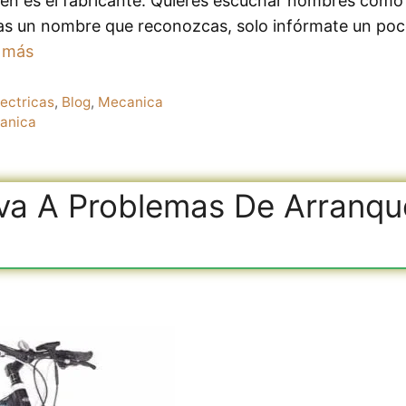
quien es el fabricante. Quieres escuchar nombres com
s un nombre que reconozcas, solo infórmate un poco
 más
lectricas
,
Blog
,
Mecanica
anica
iva A Problemas De Arranqu