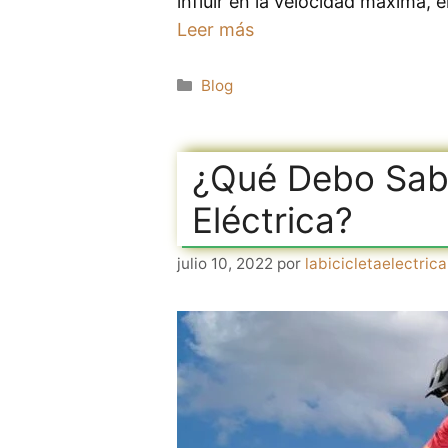
influir en la velocidad máxima, 
Leer más
Categorías
Blog
¿Qué Debo Sabe
Eléctrica?
julio 10, 2022
por
labicicletaelectrica