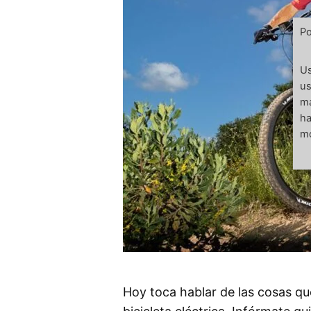
Po
Us
us
má
ha
mo
Hoy toca hablar de las cosas qu