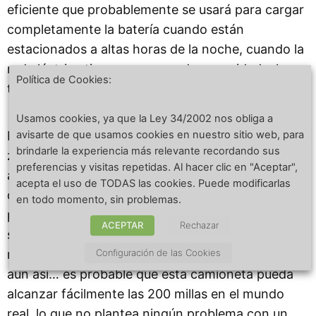
eficiente que probablemente se usará para cargar
completamente la batería cuando están
estacionados a altas horas de la noche, cuando la
red eléctrica tiene un exceso de capacidad y las
Política de Cookies:
tasas de carga son bajas en ese momento. .
Usamos cookies, ya que la Ley 34/2002 nos obliga a
avisarte de que usamos cookies en nuestro sitio web, para
Los dos pines grandes en la mitad inferior del
brindarle la experiencia más relevante recordando sus
zócalo son para una «carga rápida» de alto
preferencias y visitas repetidas. Al hacer clic en "Aceptar",
amperaje que es probable que se use cada vez
acepta el uso de TODAS las cookies. Puede modificarlas
que la camioneta regrese al centro de logística
en todo momento, sin problemas.
para recargar rápidamente la carga y volver a
ACEPTAR
Rechazar
salir. . El alcance máximo aparece como 250
Configuración de las Cookies
millas, pero eso sería en condiciones ideales, pero
aun así… es probable que esta camioneta pueda
alcanzar fácilmente las 200 millas en el mundo
real, lo que no plantea ningún problema con un