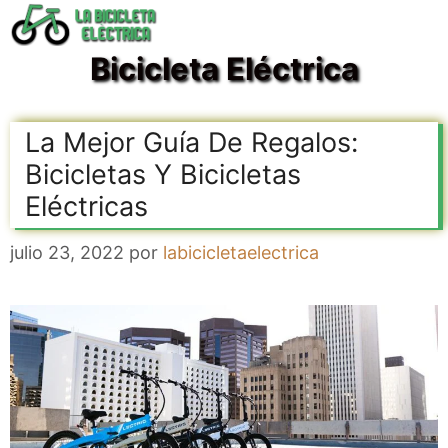
Saltar
al
Bicicleta Eléctrica
contenido
La Mejor Guía De Regalos:
Bicicletas Y Bicicletas
Eléctricas
julio 23, 2022
por
labicicletaelectrica