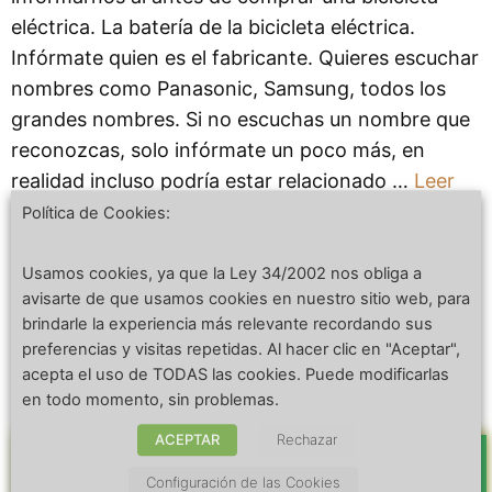
eléctrica. La batería de la bicicleta eléctrica.
Infórmate quien es el fabricante. Quieres escuchar
nombres como Panasonic, Samsung, todos los
grandes nombres. Si no escuchas un nombre que
reconozcas, solo infórmate un poco más, en
realidad incluso podría estar relacionado …
Leer
más
Política de Cookies:
Usamos cookies, ya que la Ley 34/2002 nos obliga a
Categorías
Accesorios
,
Baterias
,
Bicicletas electricas
,
avisarte de que usamos cookies en nuestro sitio web, para
Blog
,
Mecanica
brindarle la experiencia más relevante recordando sus
Etiquetas
preferencias y visitas repetidas. Al hacer clic en "Aceptar",
Bicicleta eléctrica
,
Consejos
,
mecanica
acepta el uso de TODAS las cookies. Puede modificarlas
en todo momento, sin problemas.
ACEPTAR
Rechazar
¿Cuáles Son Las Diferencias
Entre Los Tipos De Motor En
Configuración de las Cookies