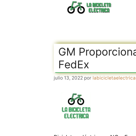
Saltar
al
contenido
GM Proporciona
FedEx
julio 13, 2022
por
labicicletaelectrica