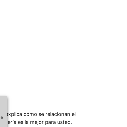
ill explica cómo se relacionan el
ue
atería es la mejor para usted.