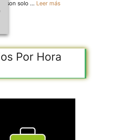
hora son solo …
Leer más
e
ios Por Hora