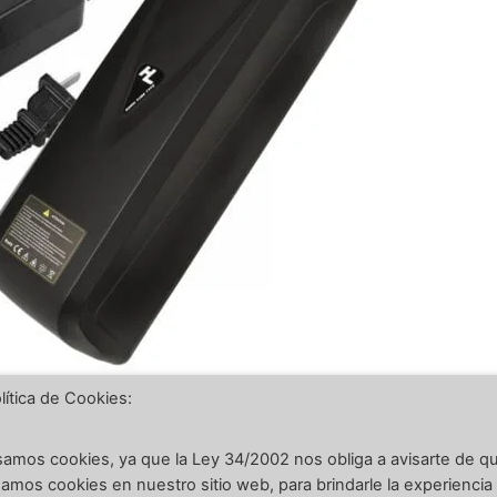
lítica de Cookies:
 de videos sobre la bicicleta eléctrica de 3 minutos, B
amos cookies, ya que la Ley 34/2002 nos obliga a avisarte de q
 factores importantes necesita para determinar qué b
amos cookies en nuestro sitio web, para brindarle la experiencia