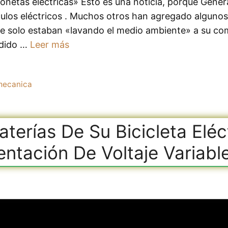
gonetas eléctricas» Esto es una noticia, porque Gener
ulos eléctricos . Muchos otros han agregado algunos v
e solo estaban «lavando el medio ambiente» a su com
edido …
Leer más
mecanica
terías De Su Bicicleta Elé
ntación De Voltaje Variabl