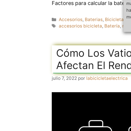
Factores para calcular la bateri
má
ha
mo
Categorías
Accesorios
,
Baterias
,
Bicicletas e
Etiquetas
accesorios bicicleta
,
Batería
,
mec
Cómo Los Vatio
Afectan El Ren
julio 7, 2022
por
labicicletaelectrica