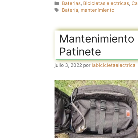
Categorías
Baterias
,
Bicicletas electricas
,
Ca
Etiquetas
Batería
,
mantenimiento
Mantenimiento D
Patinete
julio 3, 2022
por
labicicletaelectrica