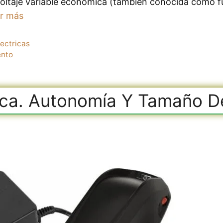
voltaje variable económica (también conocida como f
r más
lectricas
ento
rica. Autonomía Y Tamaño De