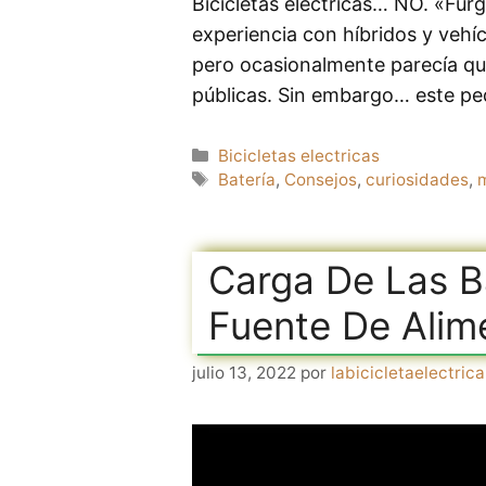
Bicicletas eléctricas… NO. «Fur
experiencia con híbridos y vehíc
pero ocasionalmente parecía qu
públicas. Sin embargo… este p
Categorías
Bicicletas electricas
Etiquetas
Batería
,
Consejos
,
curiosidades
,
Carga De Las Ba
Fuente De Alime
julio 13, 2022
por
labicicletaelectrica