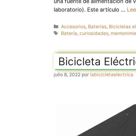
una fuente de alimentación de 
laboratorio). Este artículo …
Lee
Categorías
Accesorios
,
Baterias
,
Bicicletas e
Etiquetas
Batería
,
curiosidades
,
mantenimi
Bicicleta Eléct
julio 8, 2022
por
labicicletaelectrica