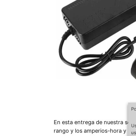
Po
En esta entrega de nuestra serie
Us
rango y los amperios-hora y qué
us