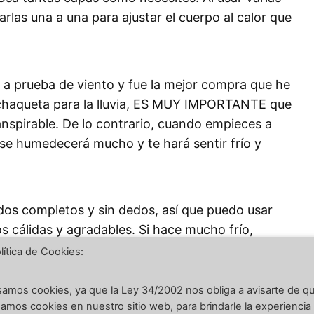
arlas una a una para ajustar el cuerpo al calor que
 a prueba de viento y fue la mejor compra que he
chaqueta para la lluvia, ES MUY IMPORTANTE que
ranspirable. De lo contrario, cuando empieces a
a se humedecerá mucho y te hará sentir frío y
os completos y sin dedos, así que puedo usar
cálidas y agradables. Si hace mucho frío,
manos, por si acaso. No necesitas guantes
lítica de Cookies:
rarte de que el material con el cual están
llar.
amos cookies, ya que la Ley 34/2002 nos obliga a avisarte de q
amos cookies en nuestro sitio web, para brindarle la experiencia