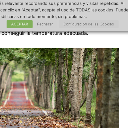
s relevante recordando sus preferencias y visitas repetidas. Al
sfríe y que me pueda enfermar. Así que compré
cer clic en "Aceptar", acepta el uso de TODAS las cookies. Pued
 va alrededor de la cintura y mantiene la espalda
dificarlas en todo momento, sin problemas.
ACEPTAR
Rechazar
Configuración de las Cookies
tarme un poco, así que tiendo a jugar con las
 conseguir la temperatura adecuada.