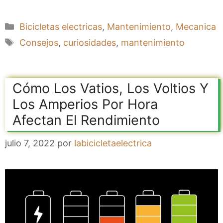
Categorías
Bicicletas electricas
,
Mantenimiento
,
Mecanica
Etiquetas
Consejos
,
curiosidades
,
mantenimiento
Cómo Los Vatios, Los Voltios Y
Los Amperios Por Hora
Afectan El Rendimiento
julio 7, 2022
por
labicicletaelectrica