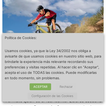
Política de Cookies:
Usamos cookies, ya que la Ley 34/2002 nos obliga a
avisarte de que usamos cookies en nuestro sitio web, para
brindarle la experiencia más relevante recordando sus
preferencias y visitas repetidas. Al hacer clic en "Aceptar",
acepta el uso de TODAS las cookies. Puede modificarlas
en todo momento, sin problemas.
Hoy toca hablar de las cosas que debemos
ACEPTAR
Rechazar
informarnos al antes de comprar una bicicleta
eléctrica. La batería de la bicicleta eléctrica.
Configuración de las Cookies
Infórmate quien es el fabricante. Quieres escuchar