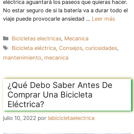
eléctrica aguantará los paseos que quieras hacer.
No estar seguro de si la batería va a durar todo el
viaje puede provocarle ansiedad …
Leer más
Categorías
Bicicletas electricas
,
Mecanica
Etiquetas
Bicicleta eléctrica
,
Consejos
,
curiosidades
,
mantenimiento
,
mecanica
¿Qué Debo Saber Antes De
Comprar Una Bicicleta
Eléctrica?
julio 10, 2022
por
labicicletaelectrica