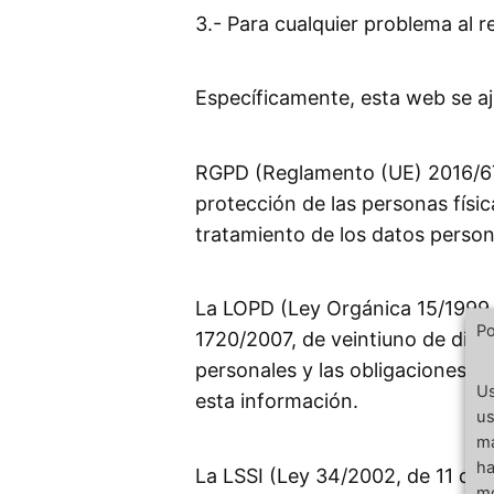
3.- Para cualquier problema al 
Específicamente, esta web se aj
RGPD (Reglamento (UE) 2016/679 
protección de las personas físic
tratamiento de los datos persona
La LOPD (Ley Orgánica 15/1999, 
Po
1720/2007, de veintiuno de dici
personales y las obligaciones q
Us
esta información.
us
má
ha
La LSSI (Ley 34/2002, de 11 de j
mo