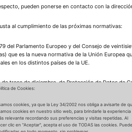
respecto, pueden ponerse en contacto con la direcció
usta al cumplimiento de las próximas normativas:
del Parlamento Europeo y del Consejo de veintisiete 
as) que es la nueva normativa de la Unión Europea que
les en los distintos países de la UE.
de trece de diciembre, de Protección de Datos de Ca
lítica de Cookies:
embre, el Reglamento de desarrollo de la LOPD) que re
ue debemos asumir los responsables de una web o bie
amos cookies, ya que la Ley 34/2002 nos obliga a avisarte de q
amos cookies en nuestro sitio web, para brindarle la experiencia
s relevante recordando sus preferencias y visitas repetidas. Al
cer clic en "Aceptar", acepta el uso de TODAS las cookies. Pued
ulio, de Servicios de la Sociedad de la Información y
dificarlas en todo momento, sin problemas.