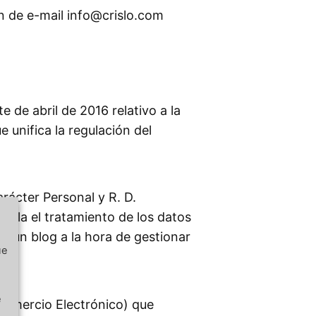
n de e-mail info@crislo.com
de abril de 2016 relativo a la
 unifica la regulación del
rácter Personal y R. D.
gula el tratamiento de los datos
n un blog a la hora de gestionar
ue
e
 Comercio Electrónico) que