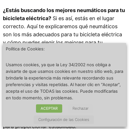
¿Estás buscando los mejores neumáticos para tu
bicicleta eléctrica?
Si es así, estás en el lugar
correcto. Aquí te explicaremos qué neumáticos
son los más adecuados para tu bicicleta eléctrica
y cómo puedes elegir los mejores para tu
Política de Cookies:
situación.
Usamos cookies, ya que la Ley 34/2002 nos obliga a
Los neumáticos para bicicletas eléctricas deben
avisarte de que usamos cookies en nuestro sitio web, para
tener una buena presión para poder soportar el
brindarle la experiencia más relevante recordando sus
preferencias y visitas repetidas. Al hacer clic en "Aceptar",
peso adicional de la bicicleta y para ofrecer una
acepta el uso de TODAS las cookies. Puede modificarlas
buena adherencia. Deben ser de una calidad que
en todo momento, sin problemas.
sea capaz de resistir el desgaste y los impactos a
ACEPTAR
Rechazar
los que se enfrentará la bicicleta eléctrica.
Además, deberían ser lo suficientemente anchos
Configuración de las Cookies
para proporcionar estabilidad.