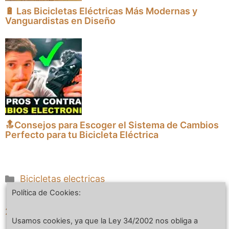
🔋 Las Bicicletas Eléctricas Más Modernas y
Vanguardistas en Diseño
🔝Consejos para Escoger el Sistema de Cambios
Perfecto para tu Bicicleta Eléctrica
Categorías
Bicicletas electricas
Política de Cookies:
Revisión de paso bajo de Magnum Premium 3,
2023
Usamos cookies, ya que la Ley 34/2002 nos obliga a
Revisión de la estación de energía portátil