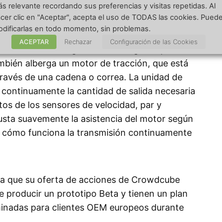
s relevante recordando sus preferencias y visitas repetidas. Al
120 Nm (88,5 lb.ft ) de torque que viene con una
cer clic en "Aceptar", acepta el uso de TODAS las cookies. Pued
o regenerativo’ y agrega ‘La entrada del ciclista
dificarlas en todo momento, sin problemas.
 de la salida» a la rueda trasera, lo que
ACEPTAR
Rechazar
Configuración de las Cookies
dal se enruta a un generador integrado para
ambién alberga un motor de tracción, que está
través de una cadena o correa. La unidad de
a continuamente la cantidad de salida necesaria
tos de los sensores de velocidad, par y
usta suavemente la asistencia del motor según
a cómo funciona la transmisión continuamente
ya que su oferta de acciones de Crowdcube
e producir un prototipo Beta y tienen un plan
minadas para clientes OEM europeos durante