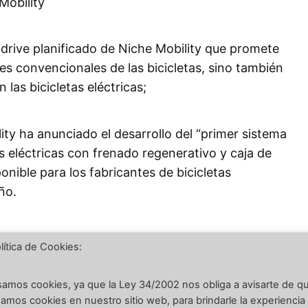
drive planificado de Niche Mobility que promete
es convencionales de las bicicletas, sino también
las bicicletas eléctricas;
ity ha anunciado el desarrollo del “primer sistema
s eléctricas con frenado regenerativo y caja de
onible para los fabricantes de bicicletas
ño.
lítica de Cookies:
tender, pero New Atlas nos dice que ‘el sistema
ca (ADTS) patentado por Niche ha sido
amos cookies, ya que la Ley 34/2002 nos obliga a avisarte de q
ternamente y está compuesto por un motor de
amos cookies en nuestro sitio web, para brindarle la experiencia