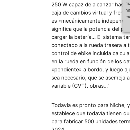
má
250 W capaz de alcanzar hasta 
ha
caja de cambios virtual y frenad
mo
es «mecánicamente independiente
significa que la potencia del pe
cargar la batería… El sistema t
conectado a la rueda trasera a 
control de ebike incluida calcul
en la rueda en función de los da
«pendiente» a bordo, y luego aj
sea necesario, que se asemeja 
variable (CVT). obras…’
Todavía es pronto para Niche, 
establece que todavía tienen qu
para fabricar 500 unidades ter
2024.