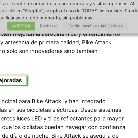
s relevante recordando sus preferencias y visitas repetidas. Al
cer clic en "Aceptar", acepta el uso de TODAS las cookies. Pued
is en el diseño y la calidad de construcción de
dificarlas en todo momento, sin problemas.
enden. Los diseños elegantes y modernos no solo
ACEPTAR
Rechazar
Configuración de las Cookies
mbién mejoran la aerodinámica y el rendimiento
 y artesanía de primera calidad, Bike Attack
e no solo son innovadoras sino también
ejoradas
incipal para Bike Attack, y han integrado
s en sus bicicletas eléctricas. Desde sistemas
entes luces LED y tiras reflectantes para mayor
za que los ciclistas puedan navegar con confianza
 de día o de noche. Bike Attack se asegura de