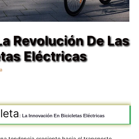
 La Revolución De Las
etas Eléctricas
ca
leta
: La Innovación En Bicicletas Eléctricas
una tendencia creciente hacia el transporte