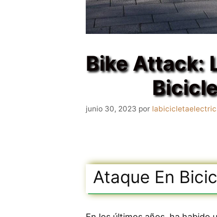
​Bike Attack:
Bicicl
junio 30, 2023
por
labicicletaelectri
Ataque En Bicic
En los últimos años, ha habido 