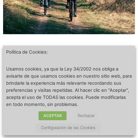
Preparándose: ¿por dónde empezar? Prepararse
Política de Cookies:
para cualquier cosa en la vida normalmente hace
que la experiencia sea más fluida y andar en
Usamos cookies, ya que la Ley 34/2002 nos obliga a
avisarte de que usamos cookies en nuestro sitio web, para
bicicleta no es diferente. No hay nada peor
brindarle la experiencia más relevante recordando sus
cuando vas por la carretera en tu bicicleta
preferencias y visitas repetidas. Al hacer clic en "Aceptar",
eléctrica, sonriendo o cantando incluso. Solo para
acepta el uso de TODAS las cookies. Puede modificarlas
darse cuenta de que ha olvidado algo cuando llega
en todo momento, sin problemas.
a …
Leer más
ACEPTAR
Rechazar
Configuración de las Cookies
Categorías
Bicicleta eléctrica infantil
,
Bicicleta eléctrica