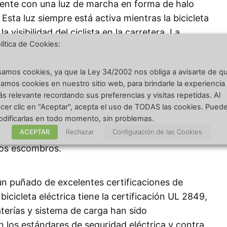
nente con una luz de marcha en forma de halo
 Esta luz siempre está activa mientras la bicicleta
 visibilidad del ciclista en la carretera. La
lítica de Cookies:
eras con función de luz de freno, aunque no tiene
a adición bienvenida en el futuro para un viajero
amos cookies, ya que la Ley 34/2002 nos obliga a avisarte de q
amos cookies en nuestro sitio web, para brindarle la experiencia
os pinchazos ayudan a mantener el BQi-C3 Pro
s relevante recordando sus preferencias y visitas repetidas. Al
apa de Kevlar de 1,5 mm detrás de la banda de
cer clic en "Aceptar", acepta el uso de TODAS las cookies. Pued
dificarlas en todo momento, sin problemas.
tica impresionante en cualquier bicicleta, pero
ACEPTAR
Rechazar
Configuración de las Cookies
que podría marcar la diferencia en las calles de
tros escombros.
un puñado de excelentes certificaciones de
 bicicleta eléctrica tiene la certificación UL 2849,
aterías y sistema de carga han sido
 los estándares de seguridad eléctrica y contra