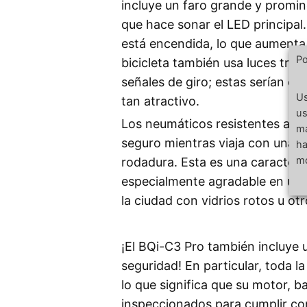
incluye un faro grande y promi
que hace sonar el LED principal.
está encendida, lo que aumenta la
Po
bicicleta también usa luces tras
señales de giro; estas serían otr
Us
tan atractivo.
us
Los neumáticos resistentes a l
má
seguro mientras viaja con una c
ha
mo
rodadura. Esta es una caracterís
especialmente agradable en una 
la ciudad con vidrios rotos u o
¡El BQi-C3 Pro también incluye 
seguridad! En particular, toda la
lo que significa que su motor, b
inspeccionados para cumplir con