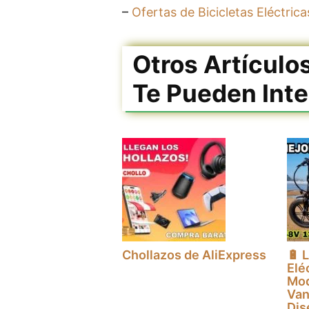
–
Ofertas de Bicicletas Eléctri
Otros Artículo
Te Pueden Inte
Chollazos de AliExpress
🔋 
Elé
Mod
Van
Dis