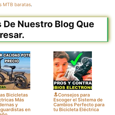
cas MTB baratas
.
s De Nuestro Blog Que
resar.
Las Bicicletas
🔝Consejos para
ctricas Más
Escoger el Sistema de
ernas y
Cambios Perfecto para
guardistas en
tu Bicicleta Eléctrica
eño