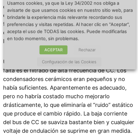
Usamos cookies, ya que la Ley 34/2002 nos obliga a
corta formaran una sola pieza. Funciona como
avisarte de que usamos cookies en nuestro sitio web, para
está, pero hubiera sido un poco mejor si esos dos
brindarle la experiencia más relevante recordando sus
fueran una sola pieza, en lugar de estar
preferencias y visitas repetidas. Al hacer clic en "Aceptar",
acepta el uso de TODAS las cookies. Puede modificarlas
conectados por un rastro en la parte inferior de la
en todo momento, sin problemas.
PCB.
ACEPTAR
Rechazar
Una de las pocas áreas que Richard sintió que
Configuración de las Cookies
falta es el filtrado de alta frecuencia de CC. Los
condensadores cerámicos eran pequeños y no
había suficientes. Aparentemente es adecuado,
pero no habría costado mucho mejorarlo
drásticamente, lo que eliminaría el “ruido” estático
que produce el cambio rápido. La baja corriente
del bus de CC se suaviza bastante bien y cualquier
voltaje de ondulación se suprime en gran medida.