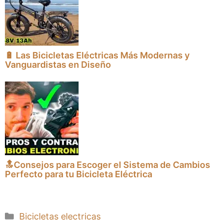
🔋 Las Bicicletas Eléctricas Más Modernas y
Vanguardistas en Diseño
🔝Consejos para Escoger el Sistema de Cambios
Perfecto para tu Bicicleta Eléctrica
Categorías
Bicicletas electricas