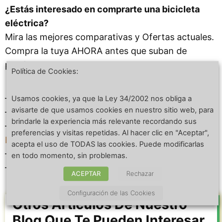
¿Estás interesado en comprarte una bicicleta
eléctrica?
Mira las mejores comparativas y Ofertas actuales.
Compra la tuya AHORA antes que suban de
precio.
Política de Cookies:
–
Ofertas de Bicicletas Eléctricas para niños
.
Usamos cookies, ya que la Ley 34/2002 nos obliga a
avisarte de que usamos cookies en nuestro sitio web, para
–
Ofertas de Bicicletas Eléctricas para mujer.
brindarle la experiencia más relevante recordando sus
–
Ofertas de Bicicletas Eléctricas de paseo
preferencias y visitas repetidas. Al hacer clic en "Aceptar",
baratas.
acepta el uso de TODAS las cookies. Puede modificarlas
–
Ofertas de Bicicletas Eléctricas plegables.
en todo momento, sin problemas.
–
Ofertas de Bicicletas Eléctricas MTB baratas
.
ACEPTAR
Rechazar
Configuración de las Cookies
Otros Artículos De Nuestro
Blog Que Te Pueden Interesar.