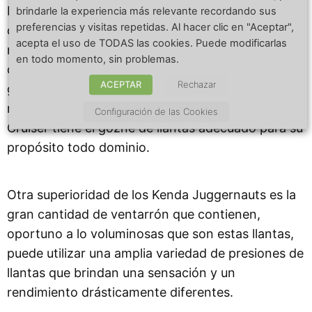
Estos neumáticos igualmente demostraron ser
brindarle la experiencia más relevante recordando sus
preferencias y visitas repetidas. Al hacer clic en "Aceptar",
decentemente resistentes a los pinchazos, ya que
acepta el uso de TODAS las cookies. Puede modificarlas
nunca tuvimos un reventón, incluso con presiones
en todo momento, sin problemas.
de neumáticos extremadamente bajas. Tener un
ACEPTAR
Rechazar
gozne de llantas de calidad es crucial para el
rendimiento de su bici, y creemos que la Himiway
Configuración de las Cookies
Cruiser tiene el gozne de llantas adecuado para su
propósito todo dominio.
Otra superioridad de los Kenda Juggernauts es la
gran cantidad de ventarrón que contienen,
oportuno a lo voluminosas que son estas llantas,
puede utilizar una amplia variedad de presiones de
llantas que brindan una sensación y un
rendimiento drásticamente diferentes.