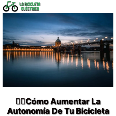
Saltar
al
contenido
🚴‍♂️Cómo Aumentar La
Autonomía De Tu Bicicleta